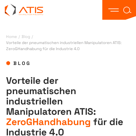
Texts
Menü öff
Home
/
Blog
/
Vorteile der pneumatischen industriellen Manipulatoren ATIS:
ZeroGHandhabung für die Industrie 4.0
BLOG
Vorteile der
pneumatischen
industriellen
Manipulatoren ATIS:
ZeroGHandhabung
für die
Industrie 4.0