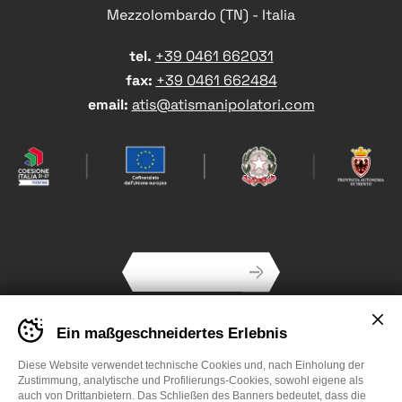
Mezzolombardo (TN) - Italia
tel.
+39 0461 662031
fax:
+39 0461 662484
Kontakt Hauptsitz
email:
atis@atismanipolatori.com
NEWSLETTER
Banner cookie sito ATIS - Impostare le preferenze cookie prima di navigare il sito
Ein maßgeschneidertes Erlebnis
Diese Website verwendet technische Cookies und, nach Einholung der
Zustimmung, analytische und Profilierungs-Cookies, sowohl eigene als
auch von Drittanbietern. Das Schließen des Banners bedeutet, dass die